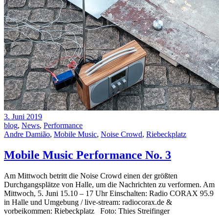
3. Juni 2019
blog
,
News
,
Performance
Andre Damião
,
Mobile Music
,
Noise Crowd
,
Riebeckplatz
Mobile Music Performance No. 3
Am Mittwoch betritt die Noise Crowd einen der größten
Durchgangsplätze von Halle, um die Nachrichten zu verformen. Am
Mittwoch, 5. Juni 15.10 – 17 Uhr Einschalten: Radio CORAX 95.9
in Halle und Umgebung / live-stream: radiocorax.de &
vorbeikommen: Riebeckplatz Foto: Thies Streifinger