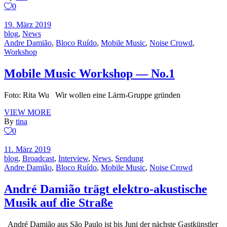
0
19. März 2019
blog
,
News
Andre Damião
,
Bloco Ruído
,
Mobile Music
,
Noise Crowd
,
Workshop
Mobile Music Workshop — No.1
Foto: Rita Wu Wir wollen eine Lärm-Gruppe gründen
VIEW MORE
By
tina
0
11. März 2019
blog
,
Broadcast
,
Interview
,
News
,
Sendung
Andre Damião
,
Bloco Ruído
,
Mobile Music
,
Noise Crowd
André Damião trägt elektro-akustische
Musik auf die Straße
André Damião aus São Paulo ist bis Juni der nächste Gastkünstler