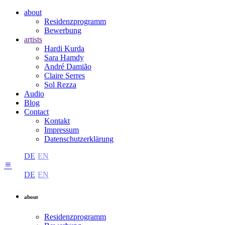
about
Residenzprogramm
Bewerbung
artists
Hardi Kurda
Sara Hamdy
André Damião
Claire Serres
Sol Rezza
Audio
Blog
Contact
Kontakt
Impressum
Datenschutzerklärung
DE
EN
DE
EN
about
Residenzprogramm