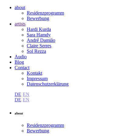
about
Residenzprogramm
Bewerbung
artists
Hardi Kurda
Sara Hamdy
André Damião
Claire Serres
Sol Rezza
Audio
Blog
Contact
Kontakt
Impressum
Datenschutzerklärung
DE
EN
DE
EN
about
Residenzprogramm
Bewerbung