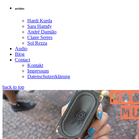
artists
Hardi Kurda
Sara Hamdy
André Damião
Claire Serres
Sol Rezza
Audio
Blog
Contact
Kontakt
Impressum
Datenschutzerklärung
back to top