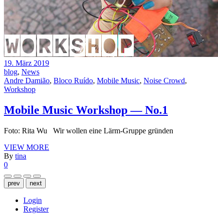
19. März 2019
blog
,
News
Andre Damião
,
Bloco Ruído
,
Mobile Music
,
Noise Crowd
,
Workshop
Mobile Music Workshop — No.1
Foto: Rita Wu Wir wollen eine Lärm-Gruppe gründen
VIEW MORE
By
tina
0
prev
next
Login
Register