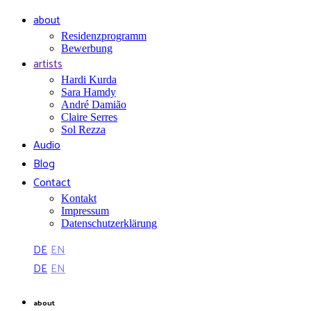
about
Residenzprogramm
Bewerbung
artists
Hardi Kurda
Sara Hamdy
André Damião
Claire Serres
Sol Rezza
Audio
Blog
Contact
Kontakt
Impressum
Datenschutzerklärung
DE
EN
DE
EN
about