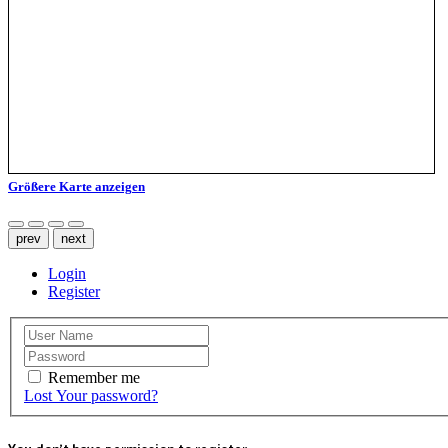
Grö­ße­re Kar­te anzeigen
prev
next
Login
Register
Remember me
Lost Your password?