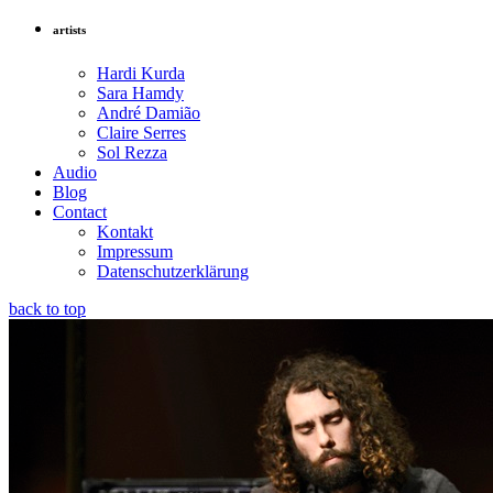
artists
Hardi Kurda
Sara Hamdy
André Damião
Claire Serres
Sol Rezza
Audio
Blog
Contact
Kontakt
Impressum
Datenschutzerklärung
back to top