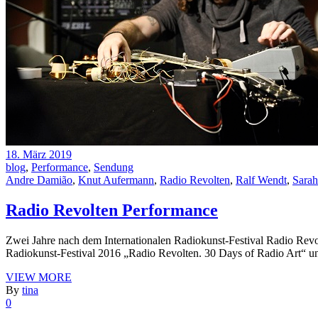
18. März 2019
blog
,
Performance
,
Sendung
Andre Damião
,
Knut Aufermann
,
Radio Revolten
,
Ralf Wendt
,
Sarah
Radio Revolten Performance
Zwei Jahre nach dem Internationalen Radiokunst-Festival Radio Revo
Radiokunst-Festival 2016 „Radio Revolten. 30 Days of Radio Art“ un
VIEW MORE
By
tina
0