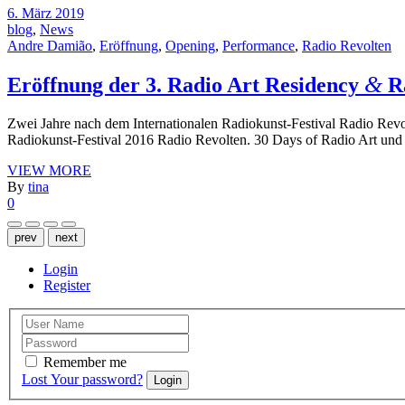
6. März 2019
blog
,
News
Andre Damião
,
Eröffnung
,
Opening
,
Performance
,
Radio Revolten
&
Eröffnung der 3. Radio Art Residency
Ra
Zwei Jahre nach dem Internationalen Radiokunst-Festival Radio Revo
Radiokunst-Festival 2016 Radio Revolten. 30 Days of Radio Art und 
VIEW MORE
By
tina
0
prev
next
Login
Register
Remember me
Lost Your password?
Login