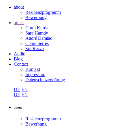
about
Residenzprogramm
Bewerbung
artists
Hardi Kurda
Sara Hamdy
André Damião
Claire Serres
Sol Rezza
Audio
Blog
Contact
Kontakt
Impressum
Datenschutzerklärung
DE
EN
DE
EN
about
Residenzprogramm
Bewerbung