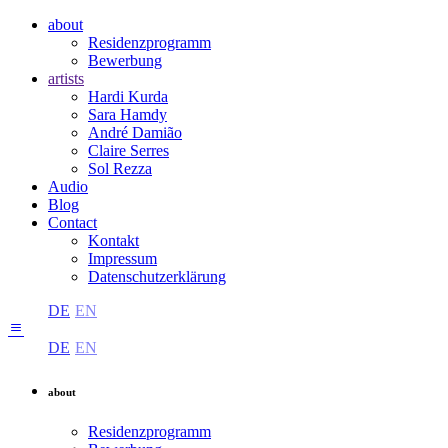
about
Residenzprogramm
Bewerbung
artists
Hardi Kurda
Sara Hamdy
André Damião
Claire Serres
Sol Rezza
Audio
Blog
Contact
Kontakt
Impressum
Datenschutzerklärung
DE
EN
DE
EN
about
Residenzprogramm