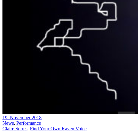
19. November 2018
News
,
Performance
Claire Serres
,
Find Your Own Raven Voice