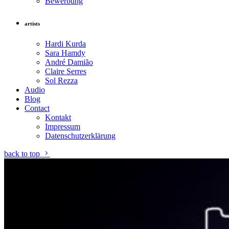
Bewerbung
artists
Hardi Kurda
Sara Hamdy
André Damião
Claire Serres
Sol Rezza
Audio
Blog
Contact
Kontakt
Impressum
Datenschutzerklärung
back to top