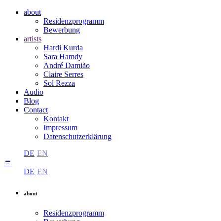
about
Residenzprogramm
Bewerbung
artists
Hardi Kurda
Sara Hamdy
André Damião
Claire Serres
Sol Rezza
Audio
Blog
Contact
Kontakt
Impressum
Datenschutzerklärung
DE
EN
DE
EN
about
Residenzprogramm