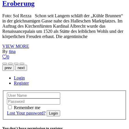
Eroberung
Foto: Sol Rezza Schon seit Langem schläft der „Kühle Brunnen“
in der gleichnamigen Gasse nahe des Halleschen Marktplatzes. Im
Auftrag des Kirchenfürsten Kardinal Albrecht wurde das
Renaissancepalais um 1520 als Stätte des leiblichen Wohls und der
körperlichen Freuden erbaut. Die argentinische
VIEW MORE
By
tina
0
prev
next
Login
Register
Remember me
Lost Your password?
Login
You don't have permission to register