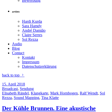
Bewerbung
artists
Hardi Kurda
Sara Hamdy
André Damião
Claire Serres
Sol Rezza
Audio
Blog
Contact
Kontakt
Impressum
Datenschutzerklärung
back to top
15. April 2018
Broadcast
,
Sendung
Elisabeth Rändel
,
Klangkarte
,
Mark Hornbogen
,
Ralf Wendt
,
Sol
Rezza
,
Sound Mapping
,
Tina Klatte
Der Kühle Brunnen. Eine akustische